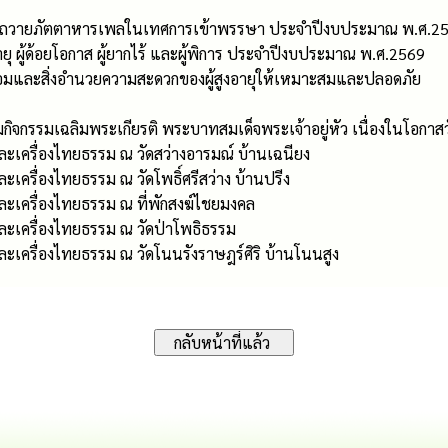
รถวายภัตตาหารเพลในเทศการเข้าพรรษา ประจำปีงบประมาณ พ.ศ.2
ายุ ผู้ด้อยโอกาส ผู้ยากไร้ และผู้พิการ ประจำปีงบประมาณ พ.ศ.2569
มและสิ่งอำนวยความสะดวกของผู้สูงอายุให้เหมาะสมและปลอดภัย
มกิจกรรมเฉลิมพระเกียรติ พระบาทสมเด็จพระเจ้าอยู่หัว เนื่องในโ
เครื่องไทยธรรม ณ วัดสว่างอารมณ์ บ้านเฉนียง
ครื่องไทยธรรม ณ วัดโพธิ์ศรีสว่าง บ้านปรีง
ะเครื่องไทยธรรม ณ ที่พักสงฆ์ไชยมงคล
ะเครื่องไทยธรรม ณ วัดป่าโพธิธรรม
เครื่องไทยธรรม ณ วัดโนนรังราษฎร์ศิริ บ้านโนนสูง