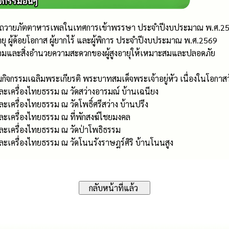
รถวายภัตตาหารเพลในเทศการเข้าพรรษา ประจำปีงบประมาณ พ.ศ.2
ายุ ผู้ด้อยโอกาส ผู้ยากไร้ และผู้พิการ ประจำปีงบประมาณ พ.ศ.2569
มและสิ่งอำนวยความสะดวกของผู้สูงอายุให้เหมาะสมและปลอดภัย
มกิจกรรมเฉลิมพระเกียรติ พระบาทสมเด็จพระเจ้าอยู่หัว เนื่องในโ
เครื่องไทยธรรม ณ วัดสว่างอารมณ์ บ้านเฉนียง
ครื่องไทยธรรม ณ วัดโพธิ์ศรีสว่าง บ้านปรีง
ะเครื่องไทยธรรม ณ ที่พักสงฆ์ไชยมงคล
ะเครื่องไทยธรรม ณ วัดป่าโพธิธรรม
เครื่องไทยธรรม ณ วัดโนนรังราษฎร์ศิริ บ้านโนนสูง