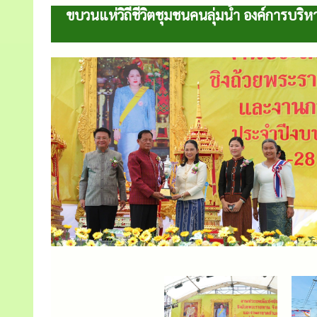
ขบวนแห่วิถีชีวิตชุมชนคนลุ่มน้ำ องค์การบ