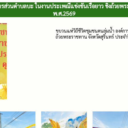
ริหารส่วนตำบลบะ ในงานประเพณีแข่งขันเรือยาว ชิงถ้วยพ
พ.ศ.2569
ขบวนแห่วิถีชีวิตชุมชนคนลุ่มน้ำ องค์
ถ้วยพระราชทาน จังหวัดสุรินทร์ ประ