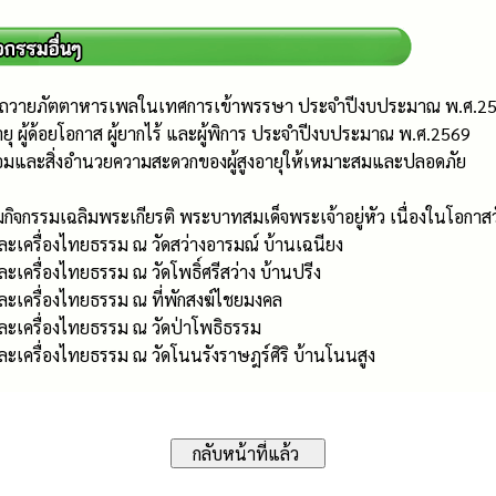
รถวายภัตตาหารเพลในเทศการเข้าพรรษา ประจำปีงบประมาณ พ.ศ.2
ายุ ผู้ด้อยโอกาส ผู้ยากไร้ และผู้พิการ ประจำปีงบประมาณ พ.ศ.2569
มและสิ่งอำนวยความสะดวกของผู้สูงอายุให้เหมาะสมและปลอดภัย
มกิจกรรมเฉลิมพระเกียรติ พระบาทสมเด็จพระเจ้าอยู่หัว เนื่องในโ
เครื่องไทยธรรม ณ วัดสว่างอารมณ์ บ้านเฉนียง
ครื่องไทยธรรม ณ วัดโพธิ์ศรีสว่าง บ้านปรีง
ะเครื่องไทยธรรม ณ ที่พักสงฆ์ไชยมงคล
ะเครื่องไทยธรรม ณ วัดป่าโพธิธรรม
เครื่องไทยธรรม ณ วัดโนนรังราษฎร์ศิริ บ้านโนนสูง