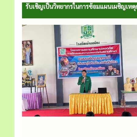
รับเชิญเป็นวิทยากรในการซ้อมแผนเผชิญเหตุก